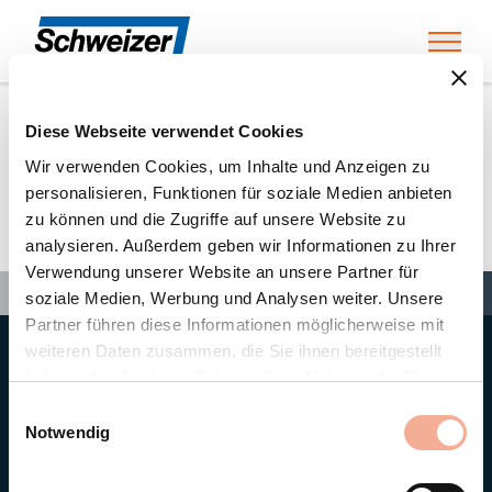
Toggl
Diese Webseite verwendet Cookies
Home
»
Partners
»
MATURI E SAMPIETRO SA
Wir verwenden Cookies, um Inhalte und Anzeigen zu
personalisieren, Funktionen für soziale Medien anbieten
zu können und die Zugriffe auf unsere Website zu
MATURI E SAMPIETRO SA
analysieren. Außerdem geben wir Informationen zu Ihrer
Verwendung unserer Website an unsere Partner für
Search
Search
Search
Home
»
Partners
»
MATURI E SAMPIETRO SA
soziale Medien, Werbung und Analysen weiter. Unsere
Partner führen diese Informationen möglicherweise mit
weiteren Daten zusammen, die Sie ihnen bereitgestellt
Hauptsitz
haben oder die sie im Rahmen Ihrer Nutzung der Dienste
Ernst Schweizer AG
gesammelt haben.
Bahnhofplatz 11
Einwilligungsauswahl
8908 Hedingen/Schweiz
Notwendig
Telefon
+41 44 763 61 11