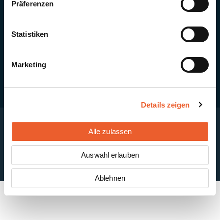
Präferenzen
Quick Links
Newsletter-Anmeldung
PV-Montagesystem MSP
Statistiken
PV-Indachsystem Solrif
Solarthermie
Kontakt + Standorte
Marketing
Details zeigen
Alle zulassen
Impressum
Disclaimer
Cookie-Einstellungen
Datenschutzerklärung
AGB
Auswahl erlauben
ABB
Ablehnen