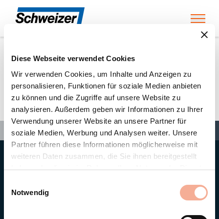
Toggl
Diese Webseite verwendet Cookies
Home
»
Partners
»
Maurice Joris SA
Wir verwenden Cookies, um Inhalte und Anzeigen zu
personalisieren, Funktionen für soziale Medien anbieten
zu können und die Zugriffe auf unsere Website zu
Maurice Joris SA
analysieren. Außerdem geben wir Informationen zu Ihrer
Verwendung unserer Website an unsere Partner für
Search
Search
Search
Home
»
Partners
»
Maurice Joris SA
soziale Medien, Werbung und Analysen weiter. Unsere
Partner führen diese Informationen möglicherweise mit
weiteren Daten zusammen, die Sie ihnen bereitgestellt
Hauptsitz
haben oder die sie im Rahmen Ihrer Nutzung der Dienste
Ernst Schweizer AG
gesammelt haben.
Bahnhofplatz 11
Einwilligungsauswahl
8908 Hedingen/Schweiz
Notwendig
Telefon
+41 44 763 61 11