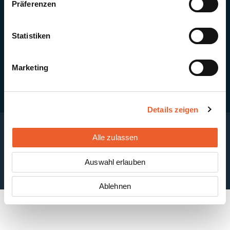
Präferenzen
Quick Links
Newsletter-Anmeldung
PV-Montagesystem MSP
Statistiken
PV-Indachsystem Solrif
Solarthermie
Kontakt + Standorte
Marketing
Details zeigen
Alle zulassen
Impressum
Disclaimer
Cookie-Einstellungen
Datenschutzerklärung
AGB
Auswahl erlauben
ABB
Ablehnen