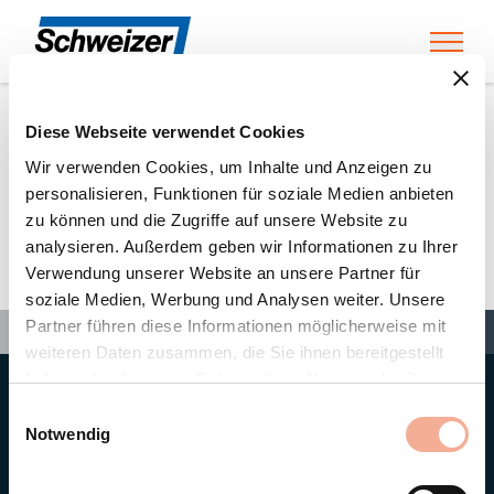
Toggl
Diese Webseite verwendet Cookies
Home
»
Partners
»
Metall- und Stahlbau AG Endingen
Wir verwenden Cookies, um Inhalte und Anzeigen zu
personalisieren, Funktionen für soziale Medien anbieten
zu können und die Zugriffe auf unsere Website zu
Metall- und Stahlbau AG
analysieren. Außerdem geben wir Informationen zu Ihrer
Verwendung unserer Website an unsere Partner für
Endingen
soziale Medien, Werbung und Analysen weiter. Unsere
Search
Partner führen diese Informationen möglicherweise mit
Search
Search
Home
»
Partners
»
Metall- und Stahlbau AG Endingen
weiteren Daten zusammen, die Sie ihnen bereitgestellt
haben oder die sie im Rahmen Ihrer Nutzung der Dienste
gesammelt haben.
Hauptsitz
Einwilligungsauswahl
Ernst Schweizer AG
Notwendig
Bahnhofplatz 11
8908 Hedingen/Schweiz