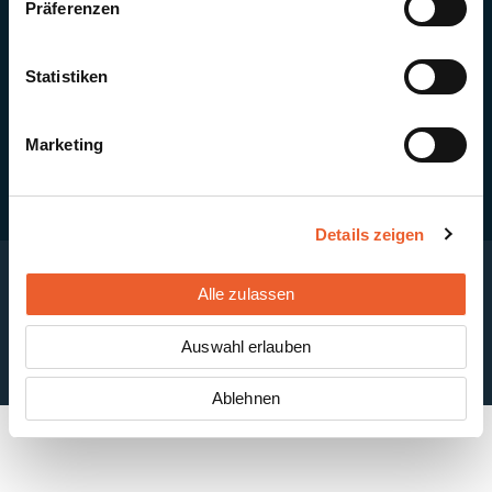
Präferenzen
Quick Links
Newsletter-Anmeldung
PV-Montagesystem MSP
Statistiken
PV-Indachsystem Solrif
Solarthermie
Kontakt + Standorte
Marketing
Details zeigen
Alle zulassen
Impressum
Disclaimer
Cookie-Einstellungen
Datenschutzerklärung
AGB
Auswahl erlauben
ABB
Ablehnen