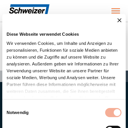
Toggl
Diese Webseite verwendet Cookies
Home
»
Partners
»
metallbau ottiger ag
Wir verwenden Cookies, um Inhalte und Anzeigen zu
personalisieren, Funktionen für soziale Medien anbieten
zu können und die Zugriffe auf unsere Website zu
metallbau ottiger ag
analysieren. Außerdem geben wir Informationen zu Ihrer
Verwendung unserer Website an unsere Partner für
Search
Search
Search
Home
»
Partners
»
metallbau ottiger ag
soziale Medien, Werbung und Analysen weiter. Unsere
Partner führen diese Informationen möglicherweise mit
weiteren Daten zusammen, die Sie ihnen bereitgestellt
Hauptsitz
haben oder die sie im Rahmen Ihrer Nutzung der Dienste
Ernst Schweizer AG
gesammelt haben.
Bahnhofplatz 11
Einwilligungsauswahl
8908 Hedingen/Schweiz
Notwendig
Telefon
+41 44 763 61 11