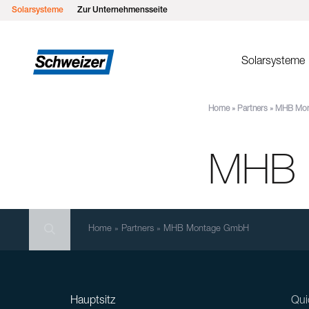
Solarsysteme
Zur Unternehmensseite
Solarsysteme
Home
»
Partners
»
MHB Mon
Montages
MSP Flachd
MHB 
MSP Gründ
MSP Flach
MSP Schrä
Search
MSP Schrä
Search
Search
Home
»
Partners
»
MHB Montage GmbH
Einlegesys
MSP Metall
Hauptsitz
Qui