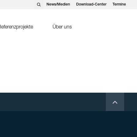
News/Medien
Download-Center
Termine
eferenzprojekte
Über uns
nst Schweizer AG, Hedingen
Solarthermie
nst Schweizer GmbH,
Sonnenkollektor FK2-XS
tteins
ntakte