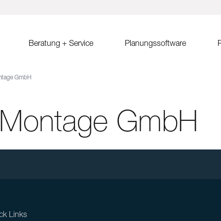
Beratung + Service
Planungssoftware
R
tage GmbH
ystem MSP
Verkaufsberatung
Solar.Pro.Tool (SPT)
Solrif
Er
ach Ost-West
Partner/Partnersuche
SPT Online-Schulung
Solrif für Entscheider
Er
Sa
Montage GmbH
ach
SPT Release Notes
Solrif für Planer
Ko
dach Süd
Solrif für Installateure
gdach
Solardachziegel Soltile
gdach
tem
dach
ck Links