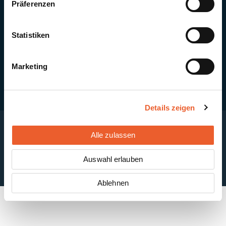
Präferenzen
Quick Links
Newsletter-Anmeldung
PV-Montagesystem MSP
Statistiken
PV-Indachsystem Solrif
Solarthermie
Kontakt + Standorte
Marketing
Details zeigen
Alle zulassen
Impressum
Disclaimer
Cookie-Einstellungen
Datenschutzerklärung
AGB
Auswahl erlauben
ABB
Ablehnen