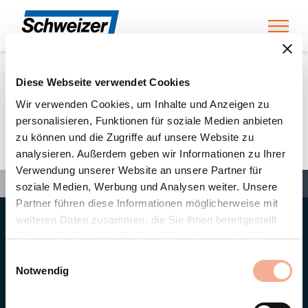
Toggl
Diese Webseite verwendet Cookies
Home
»
Partners
»
Niedermann AG, Baar
Wir verwenden Cookies, um Inhalte und Anzeigen zu
personalisieren, Funktionen für soziale Medien anbieten
zu können und die Zugriffe auf unsere Website zu
Niedermann AG, Baar
analysieren. Außerdem geben wir Informationen zu Ihrer
Verwendung unserer Website an unsere Partner für
Search
Search
Search
Home
»
Partners
»
Niedermann AG, Baar
soziale Medien, Werbung und Analysen weiter. Unsere
Partner führen diese Informationen möglicherweise mit
weiteren Daten zusammen, die Sie ihnen bereitgestellt
Hauptsitz
haben oder die sie im Rahmen Ihrer Nutzung der Dienste
Ernst Schweizer AG
gesammelt haben.
Bahnhofplatz 11
Einwilligungsauswahl
8908 Hedingen/Schweiz
Notwendig
Telefon
+41 44 763 61 11