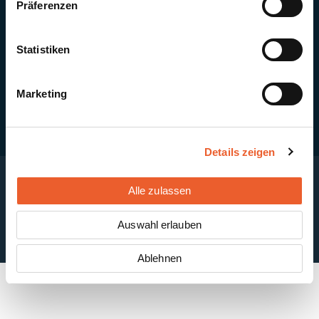
Präferenzen
Quick Links
Newsletter-Anmeldung
PV-Montagesystem MSP
Statistiken
PV-Indachsystem Solrif
Solarthermie
Kontakt + Standorte
Marketing
Details zeigen
Alle zulassen
Impressum
Disclaimer
Cookie-Einstellungen
Datenschutzerklärung
AGB
Auswahl erlauben
ABB
Ablehnen