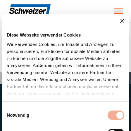
Toggl
Diese Webseite verwendet Cookies
Home
»
Partners
»
Ökovolt GmbH Solartechnik
Wir verwenden Cookies, um Inhalte und Anzeigen zu
personalisieren, Funktionen für soziale Medien anbieten
zu können und die Zugriffe auf unsere Website zu
Ökovolt GmbH Solartechnik
analysieren. Außerdem geben wir Informationen zu Ihrer
Verwendung unserer Website an unsere Partner für
Search
Search
Search
Home
»
Partners
»
Ökovolt GmbH Solartechnik
soziale Medien, Werbung und Analysen weiter. Unsere
Partner führen diese Informationen möglicherweise mit
weiteren Daten zusammen, die Sie ihnen bereitgestellt
Hauptsitz
haben oder die sie im Rahmen Ihrer Nutzung der Dienste
Ernst Schweizer AG
gesammelt haben.
Bahnhofplatz 11
Einwilligungsauswahl
8908 Hedingen/Schweiz
Notwendig
Telefon
+41 44 763 61 11