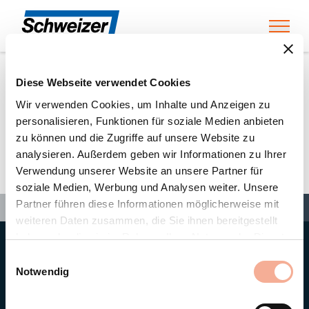
Toggl
Diese Webseite verwendet Cookies
Home
»
Partners
»
Peterhans Handwerkercenter AG
Wir verwenden Cookies, um Inhalte und Anzeigen zu
personalisieren, Funktionen für soziale Medien anbieten
zu können und die Zugriffe auf unsere Website zu
Peterhans Handwerkercenter
analysieren. Außerdem geben wir Informationen zu Ihrer
Verwendung unserer Website an unsere Partner für
AG
soziale Medien, Werbung und Analysen weiter. Unsere
Search
Partner führen diese Informationen möglicherweise mit
Search
Search
Home
»
Partners
»
Peterhans Handwerkercenter AG
weiteren Daten zusammen, die Sie ihnen bereitgestellt
haben oder die sie im Rahmen Ihrer Nutzung der Dienste
gesammelt haben.
Hauptsitz
Einwilligungsauswahl
Ernst Schweizer AG
Notwendig
Bahnhofplatz 11
8908 Hedingen/Schweiz