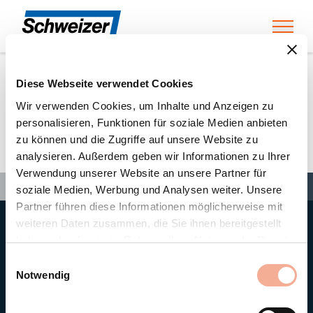
Toggl
Diese Webseite verwendet Cookies
Home
»
Partners
»
PROELEKTRO Ltd.
Wir verwenden Cookies, um Inhalte und Anzeigen zu
personalisieren, Funktionen für soziale Medien anbieten
zu können und die Zugriffe auf unsere Website zu
PROELEKTRO Ltd.
analysieren. Außerdem geben wir Informationen zu Ihrer
Verwendung unserer Website an unsere Partner für
Search
Search
Search
Home
»
Partners
»
PROELEKTRO Ltd.
soziale Medien, Werbung und Analysen weiter. Unsere
Partner führen diese Informationen möglicherweise mit
weiteren Daten zusammen, die Sie ihnen bereitgestellt
Hauptsitz
haben oder die sie im Rahmen Ihrer Nutzung der Dienste
Ernst Schweizer AG
gesammelt haben.
Bahnhofplatz 11
Einwilligungsauswahl
8908 Hedingen/Schweiz
Notwendig
Telefon
+41 44 763 61 11