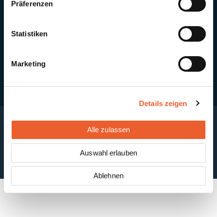
Präferenzen
Quick Links
Newsletter-Anmeldung
PV-Montagesystem MSP
Statistiken
PV-Indachsystem Solrif
Solarthermie
Kontakt + Standorte
Marketing
Details zeigen
Alle zulassen
Impressum
Disclaimer
Cookie-Einstellungen
Datenschutzerklärung
AGB
Auswahl erlauben
ABB
Ablehnen