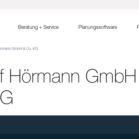
Beratung + Service
Planungssoftware
R
örmann GmbH & Co. KG
ystem MSP
Verkaufsberatung
Solar.Pro.Tool (SPT)
Solrif
Er
ach Ost-West
Partner/Partnersuche
SPT Online-Schulung
Solrif für Entscheider
Er
Sa
lf Hörmann GmbH
ach
SPT Release Notes
Solrif für Planer
Ko
dach Süd
Solrif für Installateure
gdach
Solardachziegel Soltile
KG
gdach
tem
dach