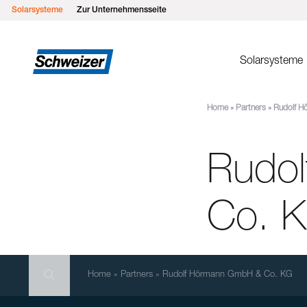
Solarsysteme
Zur Unternehmensseite
Solarsysteme
Home
»
Partners
»
Rudolf H
Montages
MSP Flachd
Rudo
MSP Gründ
MSP Flach
MSP Schrä
Co. 
MSP Schrä
Einlegesys
Search
MSP Metall
Search
Search
Home
»
Partners
»
Rudolf Hörmann GmbH & Co. KG