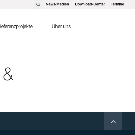
News/Medien
Download-Center
Termine
eferenzprojekte
Über uns
nst Schweizer AG, Hedingen
Solarthermie
nst Schweizer GmbH,
Sonnenkollektor FK2-XS
tteins
 &
ntakte