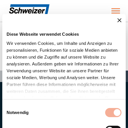
Toggl
Diese Webseite verwendet Cookies
Home
»
Partners
»
SCDI Solar SA
Wir verwenden Cookies, um Inhalte und Anzeigen zu
personalisieren, Funktionen für soziale Medien anbieten
zu können und die Zugriffe auf unsere Website zu
SCDI Solar SA
analysieren. Außerdem geben wir Informationen zu Ihrer
Verwendung unserer Website an unsere Partner für
Search
Search
Search
Home
»
Partners
»
SCDI Solar SA
soziale Medien, Werbung und Analysen weiter. Unsere
Partner führen diese Informationen möglicherweise mit
weiteren Daten zusammen, die Sie ihnen bereitgestellt
Hauptsitz
haben oder die sie im Rahmen Ihrer Nutzung der Dienste
Ernst Schweizer AG
gesammelt haben.
Bahnhofplatz 11
Einwilligungsauswahl
8908 Hedingen/Schweiz
Notwendig
Telefon
+41 44 763 61 11