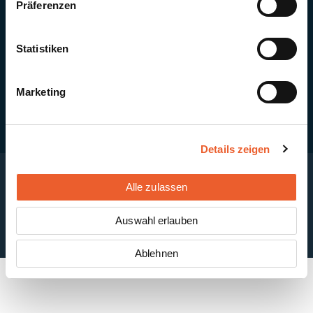
Präferenzen
Quick Links
Newsletter-Anmeldung
PV-Montagesystem MSP
Statistiken
PV-Indachsystem Solrif
Solarthermie
Kontakt + Standorte
Marketing
Details zeigen
Alle zulassen
Impressum
Disclaimer
Cookie-Einstellungen
Datenschutzerklärung
AGB
Auswahl erlauben
ABB
Ablehnen