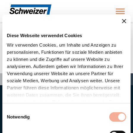
Toggl
Diese Webseite verwendet Cookies
Home
»
Partners
»
Simonin, Porret SA
Wir verwenden Cookies, um Inhalte und Anzeigen zu
personalisieren, Funktionen für soziale Medien anbieten
zu können und die Zugriffe auf unsere Website zu
Simonin, Porret SA
analysieren. Außerdem geben wir Informationen zu Ihrer
Verwendung unserer Website an unsere Partner für
Search
Search
Search
Home
»
Partners
»
Simonin, Porret SA
soziale Medien, Werbung und Analysen weiter. Unsere
Partner führen diese Informationen möglicherweise mit
weiteren Daten zusammen, die Sie ihnen bereitgestellt
Hauptsitz
haben oder die sie im Rahmen Ihrer Nutzung der Dienste
Ernst Schweizer AG
gesammelt haben.
Bahnhofplatz 11
Einwilligungsauswahl
8908 Hedingen/Schweiz
Notwendig
Telefon
+41 44 763 61 11