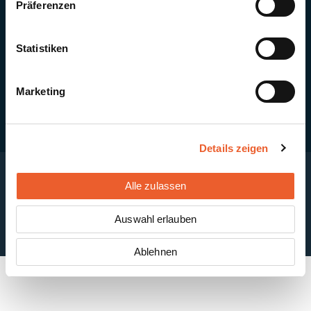
Präferenzen
Quick Links
Newsletter-Anmeldung
PV-Montagesystem MSP
Statistiken
PV-Indachsystem Solrif
Solarthermie
Kontakt + Standorte
Marketing
Details zeigen
Alle zulassen
Impressum
Disclaimer
Cookie-Einstellungen
Datenschutzerklärung
AGB
Auswahl erlauben
ABB
Ablehnen