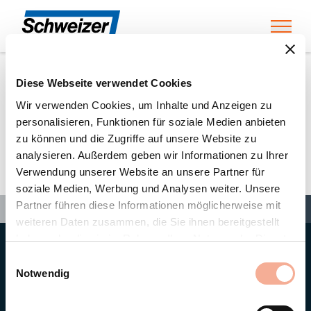
Toggl
Diese Webseite verwendet Cookies
Home
»
Partners
»
Solana Renewable Technochnologies
Wir verwenden Cookies, um Inhalte und Anzeigen zu
personalisieren, Funktionen für soziale Medien anbieten
zu können und die Zugriffe auf unsere Website zu
Solana Renewable
analysieren. Außerdem geben wir Informationen zu Ihrer
Verwendung unserer Website an unsere Partner für
Technochnologies
soziale Medien, Werbung und Analysen weiter. Unsere
Search
Partner führen diese Informationen möglicherweise mit
Search
Search
Home
»
Partners
»
Solana Renewable Technochnologies
weiteren Daten zusammen, die Sie ihnen bereitgestellt
haben oder die sie im Rahmen Ihrer Nutzung der Dienste
gesammelt haben.
Hauptsitz
Einwilligungsauswahl
Ernst Schweizer AG
Notwendig
Bahnhofplatz 11
8908 Hedingen/Schweiz