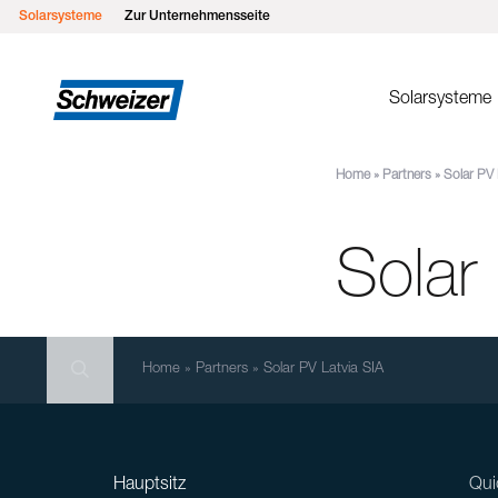
Solarsysteme
Zur Unternehmensseite
Solarsysteme
Home
»
Partners
»
Solar PV 
Montages
MSP Flachd
Solar
MSP Gründ
MSP Flach
MSP Schrä
Search
MSP Schrä
Search
Search
Home
»
Partners
»
Solar PV Latvia SIA
Einlegesys
MSP Metall
Hauptsitz
Qui