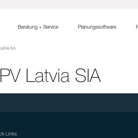
Beratung + Service
Planungssoftware
R
Latvia SIA
ystem MSP
Verkaufsberatung
Solar.Pro.Tool (SPT)
Solrif
Er
ach Ost-West
Partner/Partnersuche
SPT Online-Schulung
Solrif für Entscheider
Er
Sa
 PV Latvia SIA
ach
SPT Release Notes
Solrif für Planer
Ko
dach Süd
Solrif für Installateure
gdach
Solardachziegel Soltile
gdach
tem
dach
ck Links