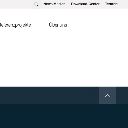
News/Medien
Download-Center
Termine
eferenzprojekte
Über uns
nst Schweizer AG, Hedingen
Solarthermie
nst Schweizer GmbH,
Sonnenkollektor FK2-XS
tteins
ntakte