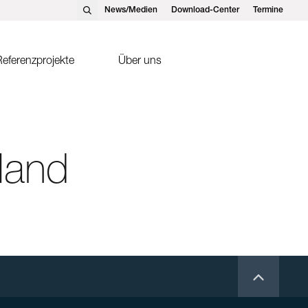
News/Medien
Download-Center
Termine
eferenzprojekte
Über uns
nst Schweizer AG, Hedingen
Solarthermie
nst Schweizer GmbH,
Sonnenkollektor FK2-XS
tteins
land
ntakte