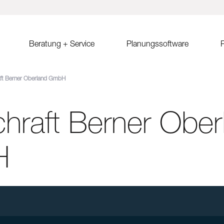
Beratung + Service
Planungssoftware
R
aft Berner Oberland GmbH
ystem MSP
Verkaufsberatung
Solar.Pro.Tool (SPT)
Solrif
Er
ach Ost-West
Partner/Partnersuche
SPT Online-Schulung
Solrif für Entscheider
Er
Sa
chraft Berner Ober
ach
SPT Release Notes
Solrif für Planer
Ko
dach Süd
Solrif für Installateure
gdach
Solardachziegel Soltile
H
gdach
tem
dach