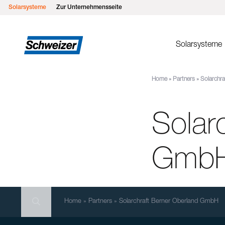
Solarsysteme
Zur Unternehmensseite
Solarsysteme
Home
»
Partners
»
Solarchr
Montages
MSP Flachd
Solar
MSP Gründ
MSP Flach
MSP Schrä
Gmb
MSP Schrä
Einlegesys
Search
MSP Metall
Search
Search
Home
»
Partners
»
Solarchraft Berner Oberland GmbH