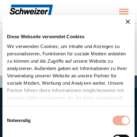
Toggl
Diese Webseite verwendet Cookies
Home
»
Partners
»
Solea GmbH
Wir verwenden Cookies, um Inhalte und Anzeigen zu
personalisieren, Funktionen für soziale Medien anbieten
zu können und die Zugriffe auf unsere Website zu
Solea GmbH
analysieren. Außerdem geben wir Informationen zu Ihrer
Verwendung unserer Website an unsere Partner für
Search
Search
Search
Home
»
Partners
»
Solea GmbH
soziale Medien, Werbung und Analysen weiter. Unsere
Partner führen diese Informationen möglicherweise mit
weiteren Daten zusammen, die Sie ihnen bereitgestellt
Hauptsitz
haben oder die sie im Rahmen Ihrer Nutzung der Dienste
Ernst Schweizer AG
gesammelt haben.
Bahnhofplatz 11
Einwilligungsauswahl
8908 Hedingen/Schweiz
Notwendig
Telefon
+41 44 763 61 11