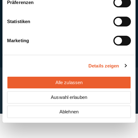
Präferenzen
Quick Links
Newsletter-Anmeldung
PV-Montagesystem MSP
Statistiken
PV-Indachsystem Solrif
Solarthermie
Kontakt + Standorte
Marketing
Details zeigen
Alle zulassen
Impressum
Disclaimer
Cookie-Einstellungen
Datenschutzerklärung
AGB
Auswahl erlauben
ABB
Ablehnen