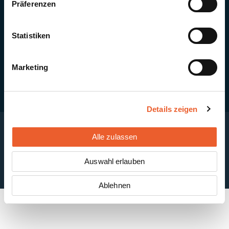
Präferenzen
Quick Links
Newsletter-Anmeldung
PV-Montagesystem MSP
Statistiken
PV-Indachsystem Solrif
Solarthermie
Kontakt + Standorte
Marketing
Details zeigen
Alle zulassen
Impressum
Disclaimer
Cookie-Einstellungen
Datenschutzerklärung
AGB
Auswahl erlauben
ABB
Ablehnen