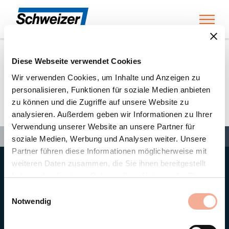
Toggl
Diese Webseite verwendet Cookies
Home
»
Partners
»
Sonnensturm UG
Wir verwenden Cookies, um Inhalte und Anzeigen zu
personalisieren, Funktionen für soziale Medien anbieten
zu können und die Zugriffe auf unsere Website zu
Sonnensturm UG
analysieren. Außerdem geben wir Informationen zu Ihrer
Verwendung unserer Website an unsere Partner für
Search
Search
Search
Home
»
Partners
»
Sonnensturm UG
soziale Medien, Werbung und Analysen weiter. Unsere
Partner führen diese Informationen möglicherweise mit
weiteren Daten zusammen, die Sie ihnen bereitgestellt
Hauptsitz
haben oder die sie im Rahmen Ihrer Nutzung der Dienste
Ernst Schweizer AG
gesammelt haben.
Bahnhofplatz 11
Einwilligungsauswahl
8908 Hedingen/Schweiz
Notwendig
Telefon
+41 44 763 61 11