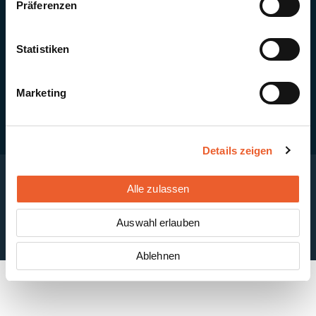
Präferenzen
Quick Links
Newsletter-Anmeldung
PV-Montagesystem MSP
Statistiken
PV-Indachsystem Solrif
Solarthermie
Kontakt + Standorte
Marketing
Details zeigen
Alle zulassen
Impressum
Disclaimer
Cookie-Einstellungen
Datenschutzerklärung
AGB
Auswahl erlauben
ABB
Ablehnen