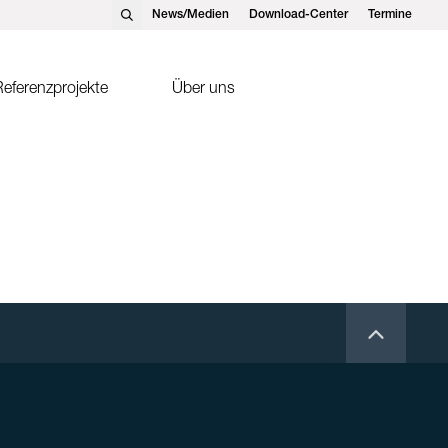
News/Medien
Download-Center
Termine
eferenzprojekte
Über uns
nst Schweizer AG, Hedingen
Solarthermie
nst Schweizer GmbH,
Sonnenkollektor FK2-XS
tteins
ntakte