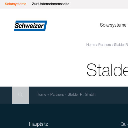
Solarsysteme
Zur Unternehmensseite
Solarsysteme
Home
»
Partners
»
Stalder 
Montages
MSP Flachd
Stald
MSP Gründ
MSP Flach
MSP Schrä
Search
MSP Schrä
Search
Search
Home
»
Partners
»
Stalder R. GmbH
Einlegesys
MSP Metall
Hauptsitz
Qui