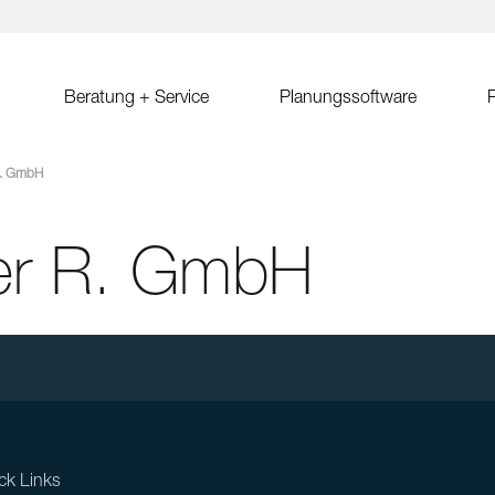
Beratung + Service
Planungssoftware
R
R. GmbH
ystem MSP
Verkaufsberatung
Solar.Pro.Tool (SPT)
Solrif
Er
ach Ost-West
Partner/Partnersuche
SPT Online-Schulung
Solrif für Entscheider
Er
Sa
er R. GmbH
ach
SPT Release Notes
Solrif für Planer
Ko
dach Süd
Solrif für Installateure
gdach
Solardachziegel Soltile
gdach
tem
dach
ck Links