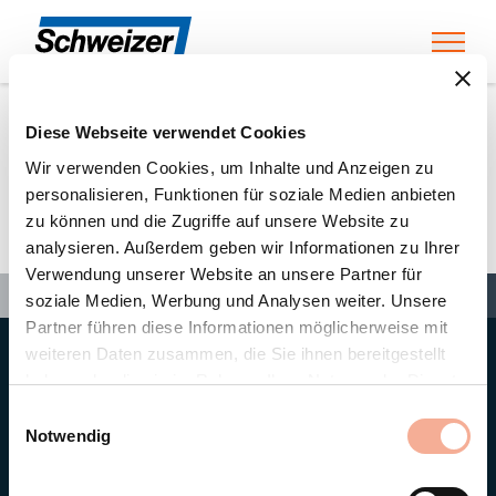
Toggl
Diese Webseite verwendet Cookies
Home
»
Partners
»
Sunlife-Montage GmbH
Wir verwenden Cookies, um Inhalte und Anzeigen zu
personalisieren, Funktionen für soziale Medien anbieten
zu können und die Zugriffe auf unsere Website zu
Sunlife-Montage GmbH
analysieren. Außerdem geben wir Informationen zu Ihrer
Verwendung unserer Website an unsere Partner für
Search
Search
Search
Home
»
Partners
»
Sunlife-Montage GmbH
soziale Medien, Werbung und Analysen weiter. Unsere
Partner führen diese Informationen möglicherweise mit
weiteren Daten zusammen, die Sie ihnen bereitgestellt
Hauptsitz
haben oder die sie im Rahmen Ihrer Nutzung der Dienste
Ernst Schweizer AG
gesammelt haben.
Bahnhofplatz 11
Einwilligungsauswahl
8908 Hedingen/Schweiz
Notwendig
Telefon
+41 44 763 61 11