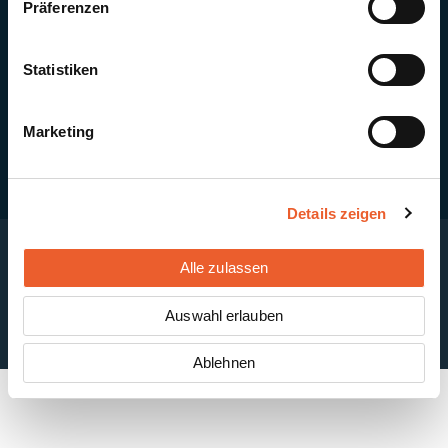
Präferenzen
Quick Links
Newsletter-Anmeldung
PV-Montagesystem MSP
Statistiken
PV-Indachsystem Solrif
Solarthermie
Kontakt + Standorte
Marketing
Details zeigen
Alle zulassen
Impressum
Disclaimer
Cookie-Einstellungen
Datenschutzerklärung
AGB
Auswahl erlauben
ABB
Ablehnen