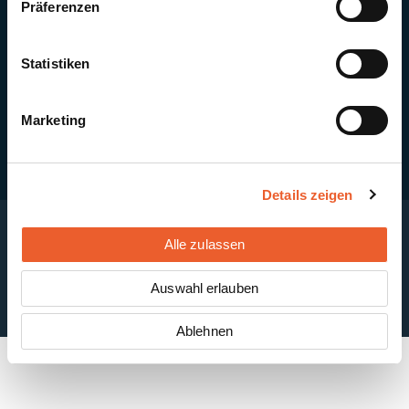
Präferenzen
Quick Links
Newsletter-Anmeldung
PV-Montagesystem MSP
Statistiken
PV-Indachsystem Solrif
Solarthermie
Kontakt + Standorte
Marketing
Details zeigen
Alle zulassen
Impressum
Disclaimer
Cookie-Einstellungen
Datenschutzerklärung
AGB
Auswahl erlauben
ABB
Ablehnen