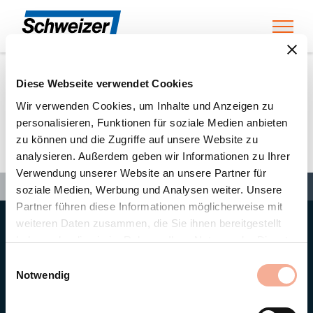
Toggl
Diese Webseite verwendet Cookies
Home
»
Partners
»
Thomann Holzbau AG Aeschi
Wir verwenden Cookies, um Inhalte und Anzeigen zu
personalisieren, Funktionen für soziale Medien anbieten
zu können und die Zugriffe auf unsere Website zu
Thomann Holzbau AG Aeschi
analysieren. Außerdem geben wir Informationen zu Ihrer
Verwendung unserer Website an unsere Partner für
Search
Search
Search
Home
»
Partners
»
Thomann Holzbau AG Aeschi
soziale Medien, Werbung und Analysen weiter. Unsere
Partner führen diese Informationen möglicherweise mit
weiteren Daten zusammen, die Sie ihnen bereitgestellt
Hauptsitz
haben oder die sie im Rahmen Ihrer Nutzung der Dienste
Ernst Schweizer AG
gesammelt haben.
Bahnhofplatz 11
Einwilligungsauswahl
8908 Hedingen/Schweiz
Notwendig
Telefon
+41 44 763 61 11