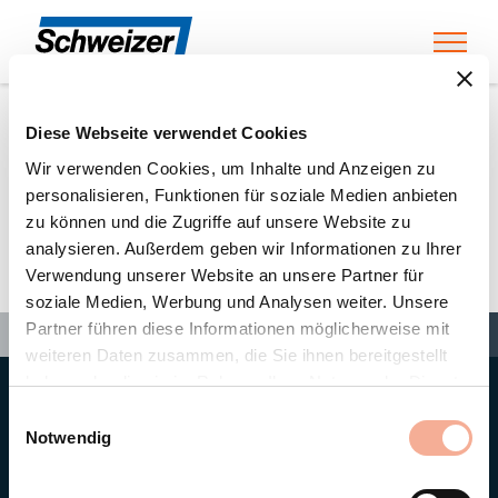
Toggl
Diese Webseite verwendet Cookies
Home
»
Partners
»
TREND Photovoltaic – Control – Proj
Wir verwenden Cookies, um Inhalte und Anzeigen zu
personalisieren, Funktionen für soziale Medien anbieten
zu können und die Zugriffe auf unsere Website zu
TREND Photovoltaic – Control
analysieren. Außerdem geben wir Informationen zu Ihrer
Verwendung unserer Website an unsere Partner für
– Proj
soziale Medien, Werbung und Analysen weiter. Unsere
Search
Partner führen diese Informationen möglicherweise mit
Search
Search
Home
»
Partners
»
TREND Photovoltaic – Control – Proj
weiteren Daten zusammen, die Sie ihnen bereitgestellt
haben oder die sie im Rahmen Ihrer Nutzung der Dienste
gesammelt haben.
Hauptsitz
Einwilligungsauswahl
Ernst Schweizer AG
Notwendig
Bahnhofplatz 11
8908 Hedingen/Schweiz