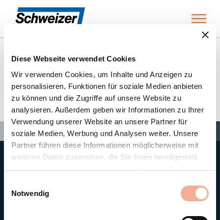
Toggl
Diese Webseite verwendet Cookies
Home
»
Partners
»
Tresolar AG
Wir verwenden Cookies, um Inhalte und Anzeigen zu
personalisieren, Funktionen für soziale Medien anbieten
zu können und die Zugriffe auf unsere Website zu
Tresolar AG
analysieren. Außerdem geben wir Informationen zu Ihrer
Verwendung unserer Website an unsere Partner für
Search
Search
Search
Home
»
Partners
»
Tresolar AG
soziale Medien, Werbung und Analysen weiter. Unsere
Partner führen diese Informationen möglicherweise mit
weiteren Daten zusammen, die Sie ihnen bereitgestellt
Hauptsitz
haben oder die sie im Rahmen Ihrer Nutzung der Dienste
Ernst Schweizer AG
gesammelt haben.
Bahnhofplatz 11
Einwilligungsauswahl
8908 Hedingen/Schweiz
Notwendig
Telefon
+41 44 763 61 11