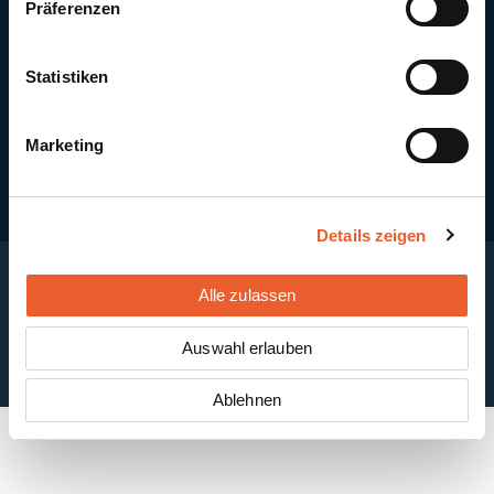
Präferenzen
Quick Links
Newsletter-Anmeldung
PV-Montagesystem MSP
Statistiken
PV-Indachsystem Solrif
Solarthermie
Kontakt + Standorte
Marketing
Details zeigen
Alle zulassen
Impressum
Disclaimer
Cookie-Einstellungen
Datenschutzerklärung
AGB
Auswahl erlauben
ABB
Ablehnen