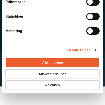
Präferenzen
Quick Links
Newsletter-Anmeldung
PV-Montagesystem MSP
Statistiken
PV-Indachsystem Solrif
Solarthermie
Kontakt + Standorte
Marketing
Details zeigen
Alle zulassen
Impressum
Disclaimer
Cookie-Einstellungen
Datenschutzerklärung
AGB
Auswahl erlauben
ABB
Ablehnen