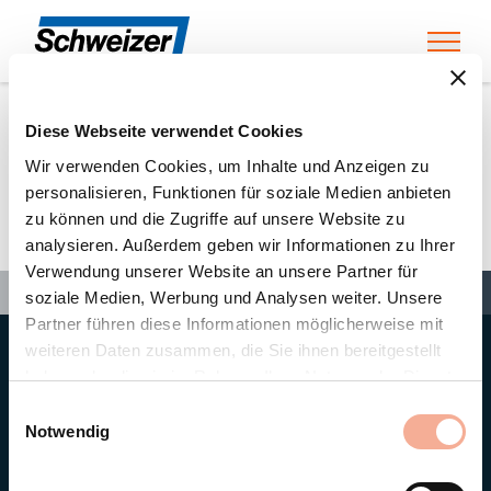
Toggl
Diese Webseite verwendet Cookies
Home
»
Partners
»
VOTUM s.r.o.
Wir verwenden Cookies, um Inhalte und Anzeigen zu
personalisieren, Funktionen für soziale Medien anbieten
zu können und die Zugriffe auf unsere Website zu
VOTUM s.r.o.
analysieren. Außerdem geben wir Informationen zu Ihrer
Verwendung unserer Website an unsere Partner für
Search
Search
Search
Home
»
Partners
»
VOTUM s.r.o.
soziale Medien, Werbung und Analysen weiter. Unsere
Partner führen diese Informationen möglicherweise mit
weiteren Daten zusammen, die Sie ihnen bereitgestellt
Hauptsitz
haben oder die sie im Rahmen Ihrer Nutzung der Dienste
Ernst Schweizer AG
gesammelt haben.
Bahnhofplatz 11
Einwilligungsauswahl
8908 Hedingen/Schweiz
Notwendig
Telefon
+41 44 763 61 11