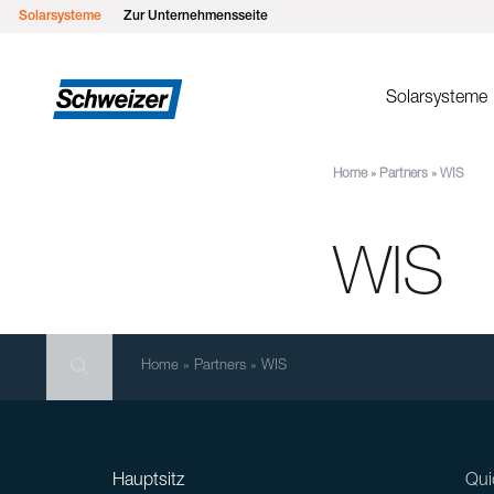
Solarsysteme
Zur Unternehmensseite
Solarsysteme
Home
»
Partners
»
WIS
Montages
MSP Flachd
WIS
MSP Gründ
MSP Flach
MSP Schrä
Search
MSP Schrä
Search
Search
Home
»
Partners
»
WIS
Einlegesys
MSP Metall
Hauptsitz
Qui