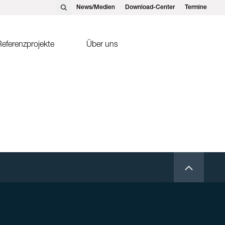
News/Medien
Download-Center
Termine
eferenzprojekte
Über uns
nst Schweizer AG, Hedingen
Solarthermie
nst Schweizer GmbH,
Sonnenkollektor FK2-XS
tteins
ntakte