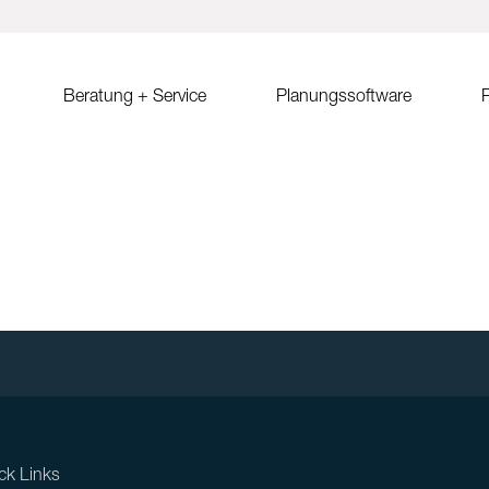
Beratung + Service
Planungssoftware
R
ystem MSP
Verkaufsberatung
Solar.Pro.Tool (SPT)
Solrif
Er
ach Ost-West
Partner/Partnersuche
SPT Online-Schulung
Solrif für Entscheider
Er
Sa
ach
SPT Release Notes
Solrif für Planer
Ko
dach Süd
Solrif für Installateure
gdach
Solardachziegel Soltile
gdach
tem
dach
ck Links