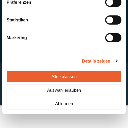
Präferenzen
Quick Links
Newsletter-Anmeldung
PV-Montagesystem MSP
Statistiken
PV-Indachsystem Solrif
Solarthermie
Kontakt + Standorte
Marketing
Details zeigen
Alle zulassen
Impressum
Disclaimer
Cookie-Einstellungen
Datenschutzerklärung
AGB
Auswahl erlauben
ABB
Ablehnen