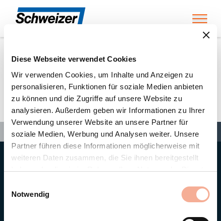
Toggl
Diese Webseite verwendet Cookies
Home
»
Partners
»
Wüthrich Sàrl
Wir verwenden Cookies, um Inhalte und Anzeigen zu
personalisieren, Funktionen für soziale Medien anbieten
zu können und die Zugriffe auf unsere Website zu
Wüthrich Sàrl
analysieren. Außerdem geben wir Informationen zu Ihrer
Verwendung unserer Website an unsere Partner für
Search
Search
Search
Home
»
Partners
»
Wüthrich Sàrl
soziale Medien, Werbung und Analysen weiter. Unsere
Partner führen diese Informationen möglicherweise mit
weiteren Daten zusammen, die Sie ihnen bereitgestellt
Hauptsitz
haben oder die sie im Rahmen Ihrer Nutzung der Dienste
Ernst Schweizer AG
gesammelt haben.
Bahnhofplatz 11
Einwilligungsauswahl
8908 Hedingen/Schweiz
Notwendig
Telefon
+41 44 763 61 11