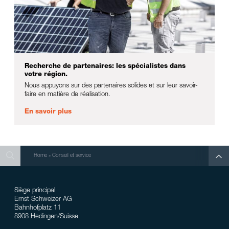
Recherche de partenaires: les spécialistes dans
votre région.
Nous appuyons sur des partenaires solides et sur leur savoir-
faire en matière de réalisation.
En savoir plus
Search
Search
Search
Home
»
Conseil et service
Siège principal
Ernst Schweizer AG
Bahnhofplatz 11
8908 Hedingen/Suisse