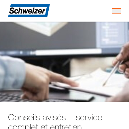
Toggl
Conseils avisés – service
complet et entretien.