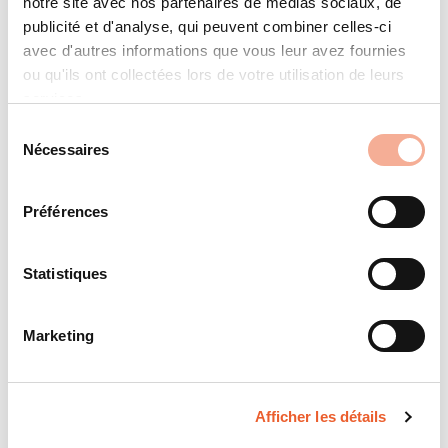
notre site avec nos partenaires de médias sociaux, de
publicité et d'analyse, qui peuvent combiner celles-ci
avec d'autres informations que vous leur avez fournies
ou qu'ils ont collectées lors de votre utilisation de leurs
services.
Sélection
Conseil de vente – personnel, individuel et
Nécessaires
du
compétent.
consentement
Vous avez des questions sur nos solutions ou vous souhaitez
obtenir des conseils d'experts? Parlez-en à nos spécialistes!
Préférences
En savoir plus
Statistiques
Marketing
Afficher les détails