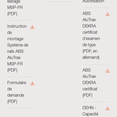
Autorisation
lestage
MSP-FR
ABS
(PDF)
AluTrax
DEKRA
Instruction
certificat
de
d’examen
montage
de type
Système de
(PDF, en
rails ABS
allemand)
AluTrax
MSP-FR
ABS
(PDF)
AluTrax
DEKRA
Formulaire
certificat
de
(PDF)
demande
(PDF)
DEHN -
Capacité