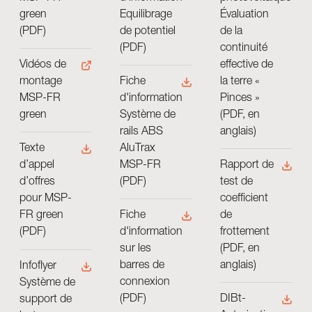
Évaluation
green
Equilibrage
de la
(PDF)
de potentiel
continuité
(PDF)
effective de
Vidéos de
la terre «
montage
Fiche
Pinces »
MSP-FR
d'information
(PDF, en
green
Système de
anglais)
rails ABS
AluTrax
Texte
Rapport de
MSP-FR
d’appel
test de
(PDF)
d’offres
coefficient
pour MSP-
de
FR green
Fiche
frottement
(PDF)
d'information
(PDF, en
sur les
anglais)
barres de
Infoflyer
connexion
Système de
DIBt-
(PDF)
support de