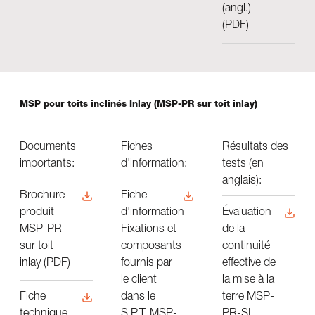
(angl.)
(PDF)
MSP pour toits inclinés Inlay (MSP-PR sur toit inlay)
Documents
Fiches
​Résultats des
importants:
d'information:
tests (en
anglais):
Brochure
Fiche
produit
d'information
Évaluation
MSP-PR
Fixations et
de la
sur toit
composants
continuité
inlay (PDF)
fournis par
effective de
le client
la mise à la
dans le
terre MSP-
Fiche
S.P.T. MSP-
PR-SL
technique