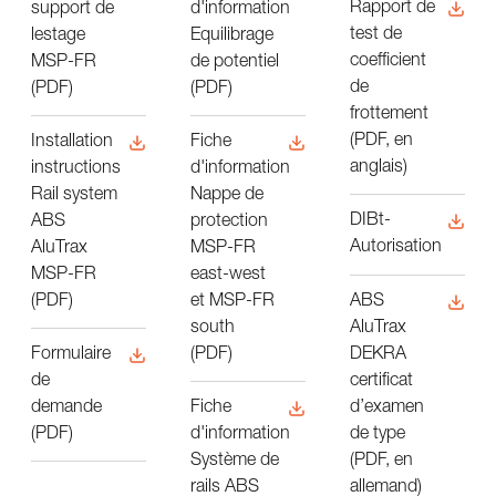
Rapport de
support de
d'information
test de
lestage
Equilibrage
coefficient
MSP-FR
de potentiel
de
(PDF)
(PDF)
frottement
(PDF, en
Installation
Fiche
anglais)
instructions
d'information
Rail system
Nappe de
DIBt-
ABS
protection
Autorisation
AluTrax
MSP-FR
MSP-FR
east-west
ABS
(PDF)
et MSP-FR
AluTrax
south
DEKRA
(PDF)
Formulaire
certificat
de
d’examen
demande
Fiche
de type
(PDF)
d'information
(PDF, en
Système de
allemand)
rails ABS