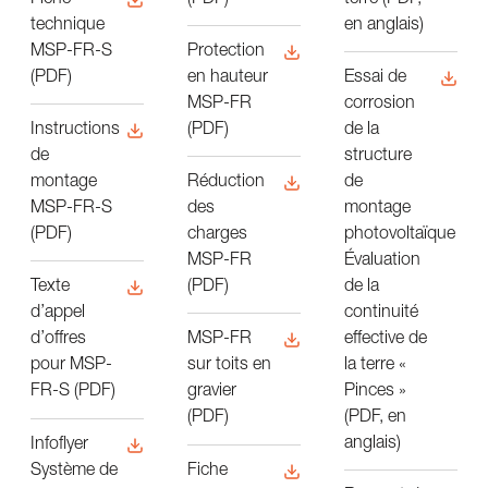
Fiche
en anglais)
technique
MSP-FR-S
Protection
(PDF)
en hauteur
Essai de
MSP-FR
corrosion
(PDF)
de la
Instructions
structure
de
de
montage
Réduction
montage
MSP-FR-S
des
photovoltaïque
(PDF)
charges
Évaluation
MSP-FR
de la
(PDF)
Texte
continuité
d’appel
effective de
d’offres
MSP-FR
la terre «
pour MSP-
sur toits en
Pinces »
FR-S (PDF)
gravier
(PDF, en
(PDF)
anglais)
Infoflyer
Système de
Fiche