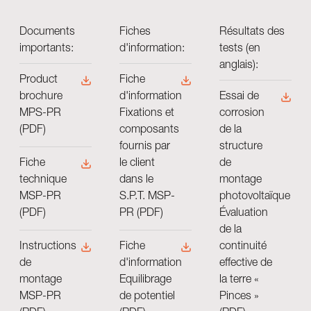
Documents
Fiches
​Résultats des
importants:
d'information:
tests (en
anglais):
Product
Fiche
brochure
d'information
Essai de
MPS-PR
Fixations et
corrosion
(PDF)
composants
de la
fournis par
structure
le client
de
Fiche
dans le
montage
technique
S.P.T. MSP-
photovoltaïque
MSP-PR
PR (PDF)
Évaluation
(PDF)
de la
continuité
Fiche
Instructions
effective de
d'information
de
la terre «
Equilibrage
montage
Pinces »
de potentiel
MSP-PR