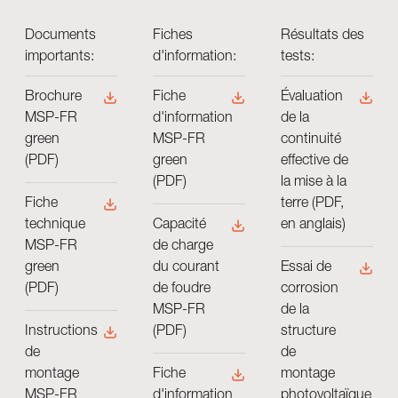
Documents
Fiches
​Résultats des
importants:
d'information:
tests:
Brochure
​Fiche
Évaluation
MSP-FR
d'information
de la
green
MSP-FR
continuité
(PDF)
green
effective de
(PDF)
la mise à la
terre (PDF,
Fiche
en anglais)
technique
Capacité
MSP-FR
de charge
green
du courant
Essai de
(PDF)
de foudre
corrosion
MSP-FR
de la
(PDF)
structure
Instructions
de
de
montage
montage
Fiche
photovoltaïque
MSP-FR
d'information