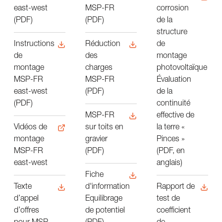
east-west
MSP-FR
corrosion
(PDF)
(PDF)
de la
structure
de
Instructions
Réduction
montage
de
des
photovoltaïque
montage
charges
Évaluation
MSP-FR
MSP-FR
de la
east-west
(PDF)
continuité
(PDF)
effective de
MSP-FR
la terre «
Vidéos de
sur toits en
Pinces »
montage
gravier
(PDF, en
MSP-FR
(PDF)
anglais)
east-west
Fiche
Rapport de
Texte
d'information
test de
d’appel
Equilibrage
coefficient
d’offres
de potentiel