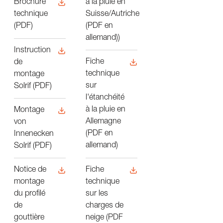
à la pluie en
Brochure
Suisse/Autriche
technique
(PDF en
(PDF)
allemand))
Instruction
Fiche
de
technique
montage
sur
Solrif (PDF)
l'étanchéité
à la pluie en
Montage
Allemagne
von
(PDF en
Innenecken
allemand)
Solrif (PDF)
Fiche
Notice de
technique
montage
sur les
du profilé
charges de
de
neige (PDF
gouttière