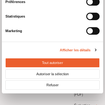
Préférences
Évaluation
de la
continuité
Statistiques
effective de
la mise à la
Marketing
terre MSP-
PR-RHC
(PDF)
Afficher les détails
Évaluation
de la
Tout autoriser
continuité
effective de
Autoriser la sélection
la mise à la
terre MSP-
Refuser
PR-RHF
(PDF)