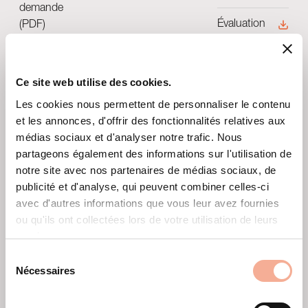
demande
Évaluation
(PDF)
de la
continuité
effective de
Ce site web utilise des cookies.
la mise à la
Les cookies nous permettent de personnaliser le contenu
terre MSP-
et les annonces, d'offrir des fonctionnalités relatives aux
PR-BP
médias sociaux et d'analyser notre trafic. Nous
(PDF)
partageons également des informations sur l'utilisation de
notre site avec nos partenaires de médias sociaux, de
Évaluation
publicité et d'analyse, qui peuvent combiner celles-ci
de la
avec d'autres informations que vous leur avez fournies
continuité
ou qu'ils ont collectées lors de votre utilisation de leurs
effective de
services.
la mise à la
terre MSP-
Sélection
Nécessaires
PR-SP
du
(PDF)
consentement