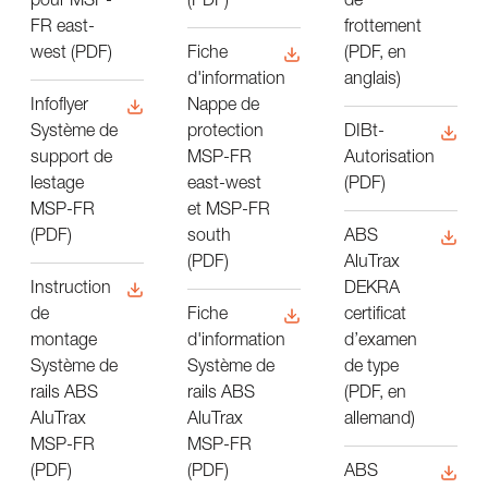
de
pour MSP-
(PDF)
frottement
FR east-
(PDF, en
west (PDF)
Fiche
anglais)
d'information
Infoflyer
Nappe de
DIBt-
Système de
protection
Autorisation
support de
MSP-FR
(PDF)
lestage
east-west
MSP-FR
et MSP-FR
ABS
(PDF)
south
AluTrax
(PDF)
DEKRA
Instruction
certificat
de
Fiche
d’examen
montage
d'information
de type
Système de
Système de
(PDF, en
rails ABS
rails ABS
allemand)
AluTrax
AluTrax
MSP-FR
MSP-FR
ABS
(PDF)
(PDF)