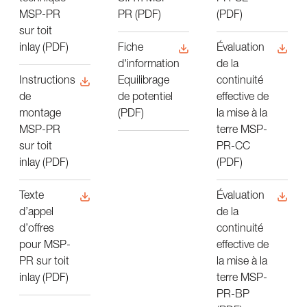
PR (PDF)
(PDF)
MSP-PR
sur toit
inlay (PDF)
Fiche
Évaluation
d'information
de la
Equilibrage
continuité
Instructions
de potentiel
effective de
de
(PDF)
la mise à la
montage
terre MSP-
MSP-PR
PR-CC
sur toit
(PDF)
inlay (PDF)
Évaluation
Texte
de la
d’appel
continuité
d’offres
effective de
pour MSP-
la mise à la
PR sur toit
terre MSP-
inlay (PDF)
PR-BP