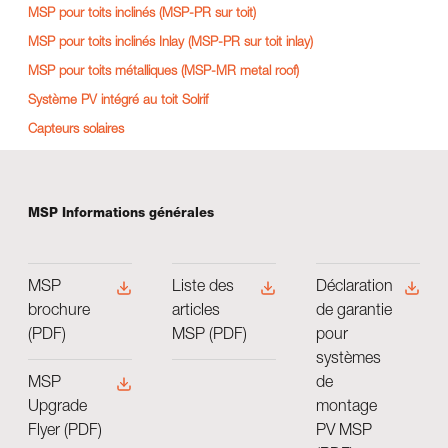
MSP pour toits inclinés (MSP-PR sur toit)
MSP pour toits inclinés Inlay (MSP-PR sur toit inlay)
MSP pour toits métalliques (MSP-MR metal roof)
Système PV intégré au toit Solrif
Capteurs solaires
MSP Informations générales
MSP
Liste des
Déclaration
brochure
articles
de garantie
(PDF)
MSP (PDF)
pour
systèmes
de
MSP
montage
Upgrade
PV MSP
Flyer (PDF)