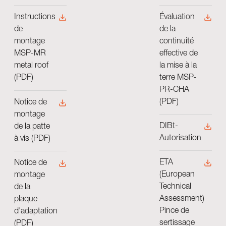
Évaluation
Instructions
de la
de
continuité
montage
effective de
MSP-MR
la mise à la
metal roof
terre MSP-
(PDF)
PR-CHA
(PDF)
Notice de
montage
DIBt-
de la patte
Autorisation
à vis (PDF)
ETA
Notice de
(European
montage
Technical
de la
Assessment)
plaque
Pince de
d'adaptation
sertissage
(PDF)