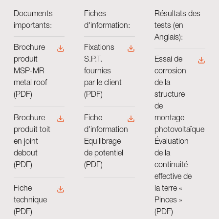
Documents
Fiches
Résultats des
importants:
d'information:
tests (en
Anglais):
Brochure
Fixations
produit
S.P.T.
Essai de
MSP-MR
fournies
corrosion
metal roof
par le client
de la
(PDF)
(PDF)
structure
de
montage
Brochure
Fiche
photovoltaïque
produit toit
d'information
Évaluation
en joint
Equilibrage
de la
debout
de potentiel
continuité
(PDF)
(PDF)
effective de
la terre «
Fiche
Pinces »
technique
(PDF)
(PDF)