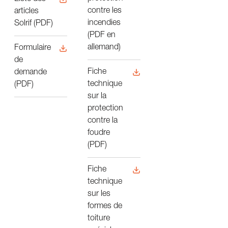
contre les
articles
incendies
Solrif (PDF)
(PDF en
allemand)
Formulaire
de
Fiche
demande
technique
(PDF)
sur la
protection
contre la
foudre
(PDF)
Fiche
technique
sur les
formes de
toiture