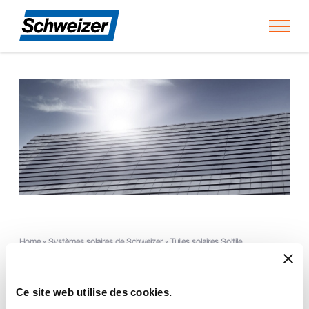
Toggl
Home
»
Systèmes solaires de Schweizer
»
Tuiles solaires Soltile
Comme une tuile, mais
Ce site web utilise des cookies.