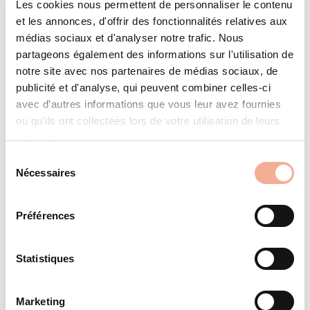
Les cookies nous permettent de personnaliser le contenu
solaire.
et les annonces, d'offrir des fonctionnalités relatives aux
Les tuiles solaires de Schweizer sont montées
médias sociaux et d'analyser notre trafic. Nous
directement sur les lattes de toit, comme des tuiles
partageons également des informations sur l'utilisation de
conventionnelles. Elles ne nécessitent aucune sous-
notre site avec nos partenaires de médias sociaux, de
construction supplémentaire. Le format couvre la
publicité et d'analyse, qui peuvent combiner celles-ci
largeur de cinq tuiles plates, ce qui accélère encore le
montage. La surface homogène garantit en outre une
avec d'autres informations que vous leur avez fournies
intégration visuellement parfaite dans le toit.
ou qu'ils ont collectées lors de votre utilisation de leurs
services.
La tuile solaire de Schweizer est une solution innovante qui combine
une couverture de toit classique et l’utilisation de l’électricité solaire en
Sélection
un seul système. La tuile solaire remplace les tuiles traditionnelles et
Nécessaires
s’intègre parfaitement dans la structure du toit.
du
consentement
Actuellement disponible en Suisse chez AGZ Tuileries.
Préférences
Downloads Soltile
Statistiques
Flyer Tuiles solaires Soltile AGZ (PDF)
Marketing