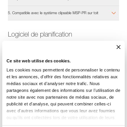
5. Compatible avec le système clipsable MSP-PR sur toit
Logiciel de planification
Le logiciel S.P.T de Schweizer calcule en un rien de temps toutes les
informations pour une conception optimale de notre système de
montage MSP. La documentation comprend les calculs statiques, les
listes de pièces, les plans et les instructions pour un montage rapide
Ce site web utilise des cookies.
et facile.
Voir le logiciel de planification Solar.Pro.Tool pour le système de
Les cookies nous permettent de personnaliser le contenu
montage MSP
et les annonces, d'offrir des fonctionnalités relatives aux
médias sociaux et d'analyser notre trafic. Nous
partageons également des informations sur l'utilisation de
notre site avec nos partenaires de médias sociaux, de
publicité et d'analyse, qui peuvent combiner celles-ci
avec d'autres informations que vous leur avez fournies
ou qu'ils ont collectées lors de votre utilisation de leurs
services.