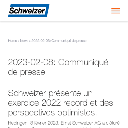
Toggl
Home
»
News
»
2023-02-08: Communiqué de presse
2023-02-08: Communiqué
de presse
Schweizer présente un
exercice 2022 record et des
perspectives optimistes.
Hedingen, 8 février 2023. Ernst Schweizer AG a clôturé