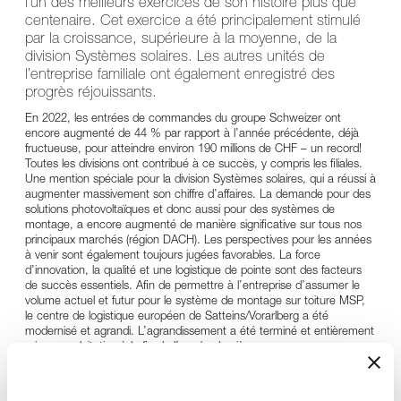
l’un des meilleurs exercices de son histoire plus que
centenaire. Cet exercice a été principalement stimulé
par la croissance, supérieure à la moyenne, de la
division Systèmes solaires. Les autres unités de
l’entreprise familiale ont également enregistré des
progrès réjouissants.
En 2022, les entrées de commandes du groupe Schweizer ont
encore augmenté de 44 % par rapport à l’année précédente, déjà
fructueuse, pour atteindre environ 190 millions de CHF – un record!
Toutes les divisions ont contribué à ce succès, y compris les filiales.
Une mention spéciale pour la division Systèmes solaires, qui a réussi à
augmenter massivement son chiffre d’affaires. La demande pour des
solutions photovoltaïques et donc aussi pour des systèmes de
montage, a encore augmenté de manière significative sur tous nos
principaux marchés (région DACH). Les perspectives pour les années
à venir sont également toujours jugées favorables. La force
d’innovation, la qualité et une logistique de pointe sont des facteurs
de succès essentiels. Afin de permettre à l’entreprise d’assumer le
volume actuel et futur pour le système de montage sur toiture MSP,
le centre de logistique européen de Satteins/Vorarlberg a été
modernisé et agrandi. L’agrandissement a été terminé et entièrement
mis en exploitation à la fin de l’année dernière.
Les autres divisions sont surtout tributaires du marché du bâtiment
suisse. Quant aux divisions bois/métal, parois pliantes et coulissantes,
ainsi que boîtes aux lettres et boîtes à colis, elles ont pu se