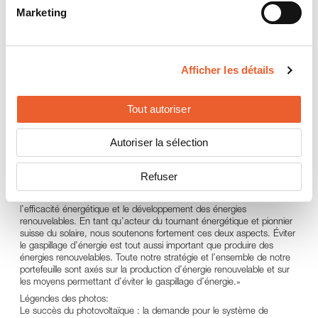
ainsi être poursuivi de manière ciblée et la position de leader du
Marketing
marché dans ce domaine doit être assurée.
Perspectives optimistes
Schweizer s’attend à ce que, cette année également, la croissance
se poursuive dans toutes les divisions. Cette croissance restera la
Afficher les détails
plus marquée dans les systèmes solaires, où la demande en énergie
solaire, et donc aussi en systèmes de montage, continue
d’augmenter en Europe. Dans ce domaine, Schweizer vise à
Tout autoriser
continuer à croître plus vite que le marché et à gagner des parts de
marché.
Samuel Schweizer, président de la direction d’entreprise, estime que
Autoriser la sélection
l’entreprise est parfaitement positionnée pour apporter une
contribution majeure en réponse aux défis du changement climatique.
«Notre large assortiment de produits durables, économes en énergie
Refuser
et énergétiquement efficaces contribue directement au tournant
énergétique. Le tournant énergétique signifie à la fois l’amélioration de
l’efficacité énergétique et le développement des énergies
renouvelables. En tant qu’acteur du tournant énergétique et pionnier
suisse du solaire, nous soutenons fortement ces deux aspects. Éviter
le gaspillage d’énergie est tout aussi important que produire des
énergies renouvelables. Toute notre stratégie et l’ensemble de notre
portefeuille sont axés sur la production d’énergie renouvelable et sur
les moyens permettant d’éviter le gaspillage d’énergie.»
Légendes des photos:
Le succès du photovoltaïque : la demande pour le système de