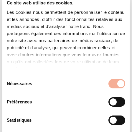
Solrif Profilé de gouttière -
Ce site web utilise des cookies.
Les cookies nous permettent de personnaliser le contenu
Pince pour joint debout - Ville
et les annonces, d'offrir des fonctionnalités relatives aux
éponge
médias sociaux et d'analyser notre trafic. Nous
partageons également des informations sur l'utilisation de
Nos actualités d’août 2024
notre site avec nos partenaires de médias sociaux, de
Cette newsletter est consacrée non pas seulement aux nouveaux
publicité et d'analyse, qui peuvent combiner celles-ci
composants pour Solrif et MSP mais également au concept de «ville
éponge»; elle se penche sur le rôle que jouent dans ce contexte les
avec d'autres informations que vous leur avez fournies
installations photovoltaïques telles que notre toit végétalisé.
ou qu'ils ont collectées lors de votre utilisation de leurs
Bonne lecture!
services.
Sélection
Nécessaires
du
Nouveau salon professionnel du solaire à Zurich - Nous
consentement
présentons nos nouveautés!
Préférences
Le nouveau profilé de gouttière Solrif facilite encore le montage
Statistiques
La pince pour joint debout raffinée pour toitures métalliques:
MSP-PR-SC 70