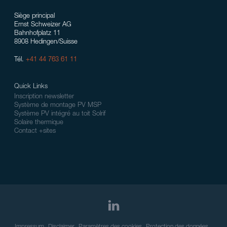
Siège principal
Ernst Schweizer AG
Bahnhofplatz 11
8908 Hedingen/Suisse
Tél.
+41 44 763 61 11
Quick Links
Inscription newsletter
Système de montage PV MSP
Système PV intégré au toit Solrif
Solaire thermique
Contact +sites