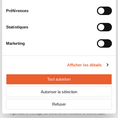
consentement
Blocs de modules compacts:
les configurations fermées des
installations assurent une meilleure répartition de la charge.
Préférences
Placement de l’allée de maintenance:
une allée au niveau du faîte
du système de montage réduit considérablement le besoin de
lestage. L’allée est réalisable très rapidement par Schweizer, même
dans les largeurs de 500/600 mm exigées par la norme.
Statistiques
Un système qui allie sécurité et efficacité
«MSP-FR green» se distingue par des caractéristiques décisives qui
Marketing
garantissent aux utilisateurs sécurité et rentabilité:
Pas de pénétration dans le toit:
le montage s’effectue entièrement
sans percer la couverture du toit et préserve l’étanchéité.
Capacité de résistance au courant de foudre testée:
les systèmes
Afficher les détails
PV pour toits plats peuvent être utilisés, conformément aux critères
de la norme DIN EN 62305-3, comme partie intégrante de la
dérivation supportant le courant de foudre d’une installation de
protection contre la foudre. Ils répondent à la classe H avec 100 kA
Tout autoriser
selon la norme DIN EN 62561-1 et offrent ainsi une sécurité
contrôlée que tous les fournisseurs ne peuvent pas présenter.
Autoriser la sélection
Sécurité au travail intégrée:
la protection antichute ABS AluTrax
directement intégrée au système garantit une sécurité sans faille et
confortable lors des travaux de maintenance.
Refuser
Un montage efficace:
grâce à un nombre réduit de composants, à
un degré de prémontage élevé et à un système d’encliquetage
ingénieux, le montage est extrêmement efficace et économique.