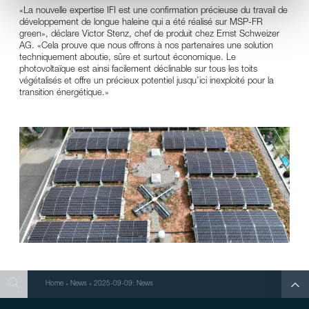
«La nouvelle expertise IFI est une confirmation précieuse du travail de
développement de longue haleine qui a été réalisé sur MSP-FR
green», déclare Victor Stenz, chef de produit chez Ernst Schweizer
AG. «Cela prouve que nous offrons à nos partenaires une solution
techniquement aboutie, sûre et surtout économique. Le
photovoltaïque est ainsi facilement déclinable sur tous les toits
végétalisés et offre un précieux potentiel jusqu’ici inexploité pour la
transition énergétique.»
Search
Search
Search
Home
»
News
»
2025-09-09: News