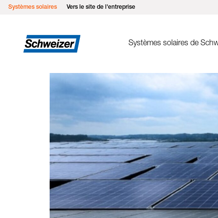
Systèmes solaires
Vers le site de l'entreprise
Systèmes solaires de Schw
Système de montag
MSP pour toits plats est
MSP toit végétal
MSP pour toits plats su
MSP pour toits inclinés
MSP pour toits inclinés I
MSP pour toits métalliq