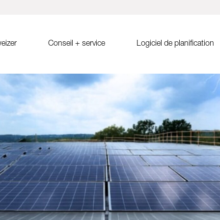
eizer
Conseil + service
Logiciel de planification
e MSP
Conseil de vente
Solrif
Solar.Pro.Tool (SPT)
S
-ouest
Recherche de partenaires
Solrif pour les décideurs
Formation en ligne pour SPT
Ca
Solrif pour installateurs
SPT Release Notes
d
Solrif pour planificacteurs
Tuiles solaires Soltile
nlay
ues