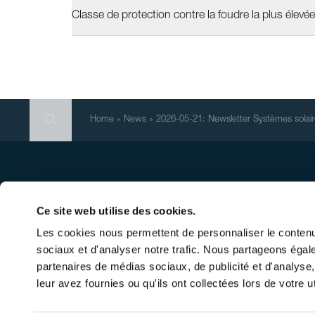
Classe de protection contre la foudre la plus élevé
Search
Search
Search
Home
»
News
»
2026-05-21: Newsletter Systèmes solai
Siège principal
Quick
Inscri
Ernst Schweizer AG
Ce site web utilise des cookies.
Systè
Bahnhofplatz 11
Les cookies nous permettent de personnaliser le contenu 
Systèm
8908 Hedingen/Suisse
sociaux et d'analyser notre trafic. Nous partageons égale
Solai
partenaires de médias sociaux, de publicité et d'analyse
Conta
Tél.
+41 44 763 61 11
leur avez fournies ou qu'ils ont collectées lors de votre ut