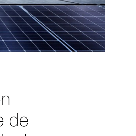
on
e de