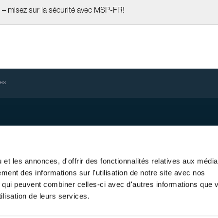
e – misez sur la sécurité avec MSP-FR!
res
 Links
ption newsletter
me de montage PV MSP
et les annonces, d'offrir des fonctionnalités relatives aux médi
e PV intégré au toit Solrif
ment des informations sur l'utilisation de notre site avec nos
re thermique
, qui peuvent combiner celles-ci avec d'autres informations que 
ct +sites
ilisation de leurs services.