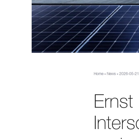
Home
»
News
»
2026-05-21:
Ernst
Inter