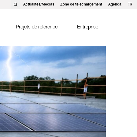
Actualités/Médias
Zone de téléchargement
Agenda
FR
EN
DE
Projets de référence
Entreprise
olaire thermique
Ernst Schweizer AG, Hedingen
pteurs solaires FK2-XS
Ernst Schweizer GmbH,
Satteins
Contact