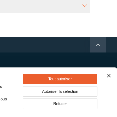
Tout autoriser
as
Autoriser la sélection
vous
Refuser