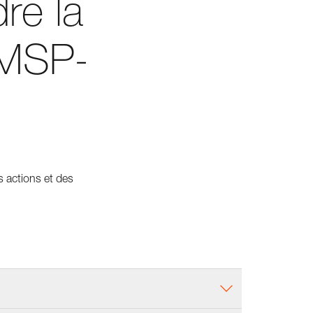
dre la
 MSP-
s actions et des