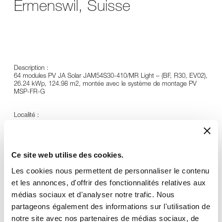
Ermenswil, Suisse
Description :
64 modules PV JA Solar JAM54S30-410/MR Light – (BF, R30, EV02),
26.24 kWp, 124.98 m2, montée avec le système de montage PV
MSP-FR-G
Localité :
8734 Ermenswil, Suisse
Panneau du chantier :
Ce site web utilise des cookies.
Planificateur et installateur: EW Höfe AG
Les cookies nous permettent de personnaliser le contenu
et les annonces, d'offrir des fonctionnalités relatives aux
médias sociaux et d'analyser notre trafic. Nous
partageons également des informations sur l'utilisation de
notre site avec nos partenaires de médias sociaux, de