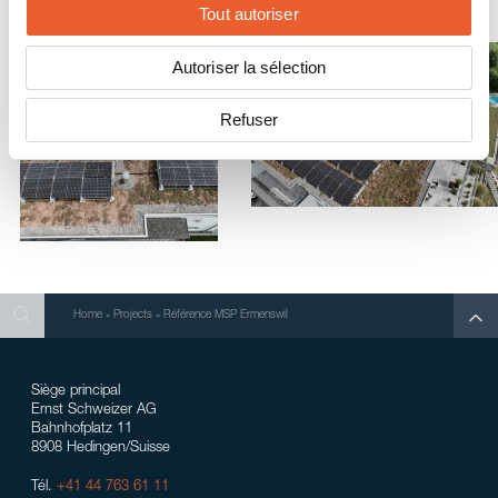
Tout autoriser
Autoriser la sélection
Refuser
Search
Search
Search
Home
»
Projects
»
Référence MSP Ermenswil
Siège principal
Ernst Schweizer AG
Bahnhofplatz 11
8908 Hedingen/Suisse
Tél.
+41 44 763 61 11