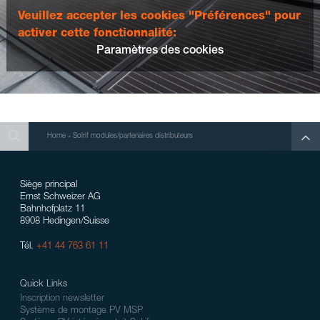
Veuillez accepter les cookies "Préférences" pour
activer cette fonctionnalité:
Paramètres des cookies
Search
Search
Search
Home
»
Solrif modules/partenaires distributeurs
Siège principal
Ernst Schweizer AG
Bahnhofplatz 11
8908 Hedingen/Suisse
Tél.
+41 44 763 61 11
Quick Links
Inscription newsletter
Système de montage PV MSP