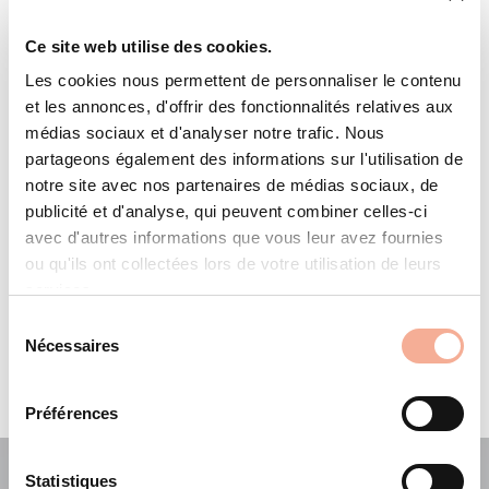
SolarRoof**
Ce site web utilise des cookies.
SoliTek**
Les cookies nous permettent de personnaliser le contenu
et les annonces, d'offrir des fonctionnalités relatives aux
Sonnenstromfabrik**
médias sociaux et d'analyser notre trafic. Nous
partageons également des informations sur l'utilisation de
notre site avec nos partenaires de médias sociaux, de
Si vous souhaitez obtenir davantage d’informations techniques,
publicité et d'analyse, qui peuvent combiner celles-ci
n’hésitez pas à nous contacter à l’adresse
avec d'autres informations que vous leur avez fournies
tech.solar@ernstschweizer.com
.
ou qu'ils ont collectées lors de votre utilisation de leurs
services.
Il existe aussi la possibilité d’autres catégories de puissance,
transparence, orientation (p. ex. portrait), formes et couleurs.
Sélection
N’hésitez pas à demander! Pour une utilisation maximale de la
Nécessaires
du
surface de toit, les différents formats d’une famille de produits peuvent
être combinés. C’est possible grâce à SPT, le logiciel de planification
consentement
de Schweizer.
Préférences
Statistiques