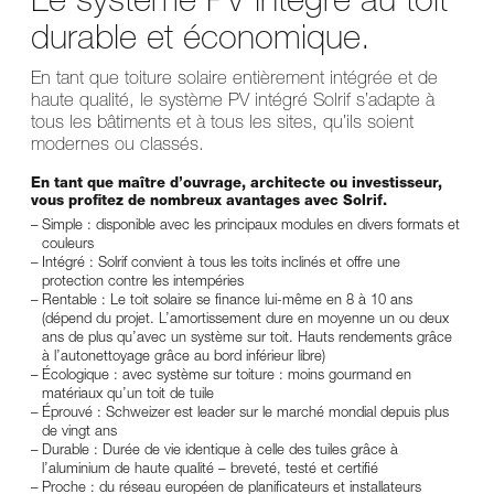
Le système PV intégré au toit
durable et économique.
En tant que toiture solaire entièrement intégrée et de
haute qualité, le système PV intégré Solrif s’adapte à
tous les bâtiments et à tous les sites, qu’ils soient
modernes ou classés.
En tant que maître d’ouvrage, architecte ou investisseur,
vous profitez de nombreux avantages avec Solrif.
Simple : disponible avec les principaux modules en divers formats et
couleurs
Intégré : Solrif convient à tous les toits inclinés et offre une
protection contre les intempéries
Rentable : Le toit solaire se finance lui-même en 8 à 10 ans
(dépend du projet. L’amortissement dure en moyenne un ou deux
ans de plus qu’avec un système sur toit. Hauts rendements grâce
à l’autonettoyage grâce au bord inférieur libre)
Écologique : avec système sur toiture : moins gourmand en
matériaux qu’un toit de tuile
Éprouvé : Schweizer est leader sur le marché mondial depuis plus
de vingt ans
Durable : Durée de vie identique à celle des tuiles grâce à
l’aluminium de haute qualité – breveté, testé et certifié
Proche : du réseau européen de planificateurs et installateurs