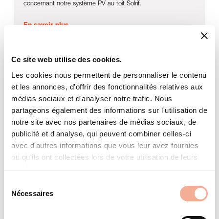
concernant notre système PV au toit Solrif.
En savoir plus
Ce site web utilise des cookies.
En savoir plus par l’image et le son :
Solrif – Une esthétique sans
Les cookies nous permettent de personnaliser le contenu
compromis.
et les annonces, d'offrir des fonctionnalités relatives aux
médias sociaux et d'analyser notre trafic. Nous
partageons également des informations sur l'utilisation de
notre site avec nos partenaires de médias sociaux, de
publicité et d'analyse, qui peuvent combiner celles-ci
avec d'autres informations que vous leur avez fournies
ou qu'ils ont collectées lors de votre utilisation de leurs
services.
Sélection
Nécessaires
du
consentement