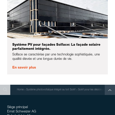
Système PV pour façades Solface: La façade solaire
parfaitement intégrée.
Solface se caractérise par une technologie sophistiquée, une
qualité élevée et une longue durée de vie.
En savoir plus
Search
Search
Search
Home
»
Système photovoltaïque intégré au toit Solrif
»
Solrif pour les décideurs
Siège principal
Ernst Schweizer AG