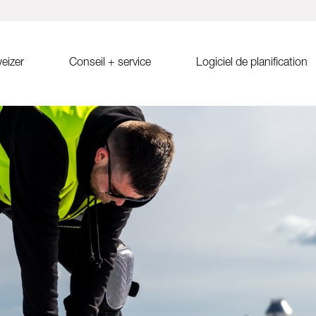
eizer
Conseil + service
Logiciel de planification
e MSP
Conseil de vente
Solrif
Solar.Pro.Tool (SPT)
S
-ouest
Recherche de partenaires
Solrif pour les décideurs
Formation en ligne pour SPT
Ca
Solrif pour installateurs
SPT Release Notes
d
Solrif pour planificacteurs
Tuiles solaires Soltile
nlay
ues