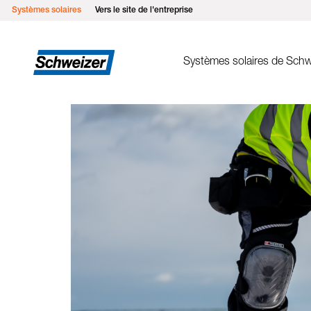
Systèmes solaires
Vers le site de l'entreprise
Systèmes solaires de Schw
Système de montag
MSP pour toits plats est
MSP toit végétal
MSP pour toits plats su
MSP pour toits inclinés
MSP pour toits inclinés I
MSP pour toits métalliq