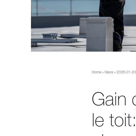
Home
»
News
»
2026-01-20:
Gain 
le toi