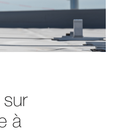
 sur
e à