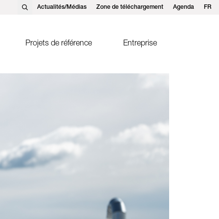
Actualités/Médias
Zone de téléchargement
Agenda
FR
EN
DE
Projets de référence
Entreprise
olaire thermique
Ernst Schweizer AG, Hedingen
pteurs solaires FK2-XS
Ernst Schweizer GmbH,
Satteins
Contact