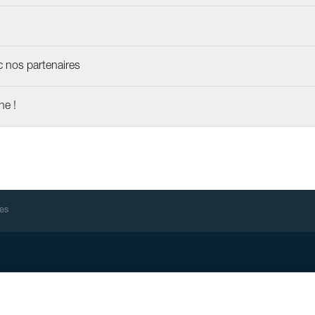
ec nos partenaires
ne !
res
 Links
ption newsletter